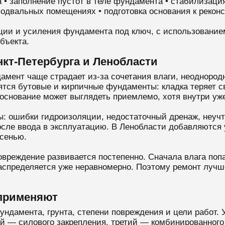
 • заполнение пустот в теле фундамента • стабилизаци
 подвальных помещениях • подготовка основания к рекон
ии и усиления фундамента под ключ, с использование
бъекта.
кт-Петербурга и Ленобласти
амент чаще страдает из-за сочетания влаги, неоднородн
тся бутовые и кирпичные фундаменты: кладка теряет с
основание может выглядеть приемлемо, хотя внутри уже
ы: ошибки гидроизоляции, недостаточный дренаж, неуч
после ввода в эксплуатацию. В Ленобласти добавляются
осенью.
овреждение развивается постепенно. Сначала влага поп
распределяется уже неравномерно. Поэтому ремонт луч
 применяют
ундамента, грунта, степени повреждения и цели работ. 
ой — силового закрепления, третий — комбинированного