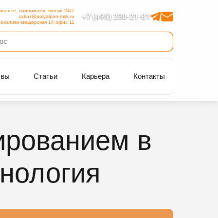
воните, принимаем звонки 24/7
+7 (495) 230-21-81
zakaz@polyalpan-msk.ru
околово-мещерская 14 офис 11
ывы
Статьи
Карьера
Контакты
ированием в
хнология