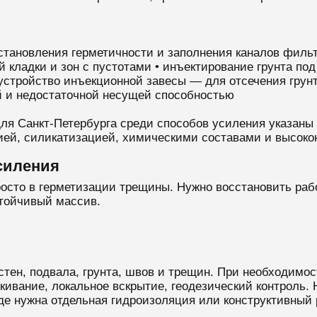
становления герметичности и заполнения каналов фил
й кладки и зон с пустотами • инъектирование грунта п
• устройство инъекционной завесы — для отсечения гру
ой и недостаточной несущей способностью
ля Санкт-Петербурга среди способов усиления указаны
ией, силикатизацией, химическими составами и высоко
силения
росто в герметизации трещины. Нужно восстановить раб
стойчивый массив.
стен, подвала, грунта, швов и трещин. При необходимо
кивание, локальное вскрытие, геодезический контроль. 
де нужна отдельная гидроизоляция или конструктивный 