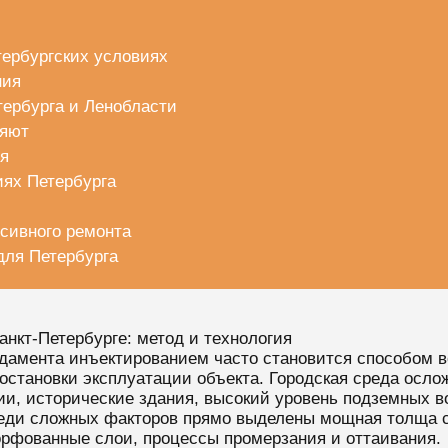
тербургских условиях
ния
тербурга и Ленобласти
няют
я
иях Петербурга
сивного ремонта
для Петербурга
нкт-Петербурге: метод и технология
дамента инъектированием часто становится способом в
остановки эксплуатации объекта. Городская среда осло
ии, исторические здания, высокий уровень подземных 
еди сложных факторов прямо выделены мощная толща с
орфованные слои, процессы промерзания и оттаивания.