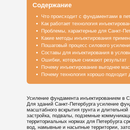
Содержание
Что происходит с фундаментами в пе
Как работает технология инъектирова
Проблемы, характерные для Санкт-Пе
Какие методы инъектирования приме
Пошаговый процесс силового усилени
Составы для инъектирования в услов
Ошибки, которые снижают результат
Почему инъектирование выгоднее мас
Почему технология хорошо подходит 
Усиление фундамента инъектированием в Са
Для зданий Санкт-Петербурга усиление фун
масштабного вскрытия грунта и длительной 
застройка, подвалы, подземные коммуникац
территориальных нормах для Петербурга ср
вод, намывные и насыпные территории, зат