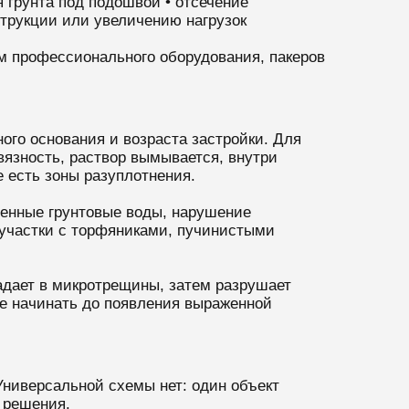
я грунта под подошвой • отсечение
струкции или увеличению нагрузок
м профессионального оборудования, пакеров
ого основания и возраста застройки. Для
вязность, раствор вымывается, внутри
 есть зоны разуплотнения.
тенные грунтовые воды, нарушение
 участки с торфяниками, пучинистыми
адает в микротрещины, затем разрушает
ше начинать до появления выраженной
Универсальной схемы нет: один объект
 решения.