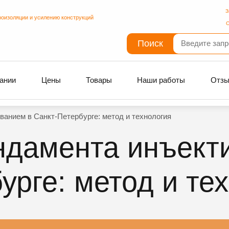
З
роизоляции и усилению конструкций
С
Поиск
ании
Цены
Товары
Наши работы
Отз
анием в Санкт-Петербурге: метод и технология
ндамента инъект
урге: метод и те