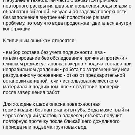
Нарушение технологии часто становится причиной
повторного раскрытия шва или появления воды рядом с
обработанной зоной. Визуальная заделка поверхности
без заполнения внутренней полости не решает
проблему, потому что вода продолжает двигаться внутри
конструкции.
К типичным ошибкам относятся:
• выбор состава без учета подвижности шва •
инъектирование без обследования причины протечки •
слишком редкая установка пакеров • подача состава при
неправильном давлении • работа по загрязненному или
разрушенному основанию • отказ от предварительной
остановки активной течи • использование жесткого
материала в подвижном шве • отсутствие проверки
после завершения работ
Для холодных швов опасна поверхностная
герметизация без нагнетания вглубь. Вода может выйти
через соседний участок, а владелец объекта получит
повторную протечку после ближайшего дождливого
периода или подъема грунтовых вод.