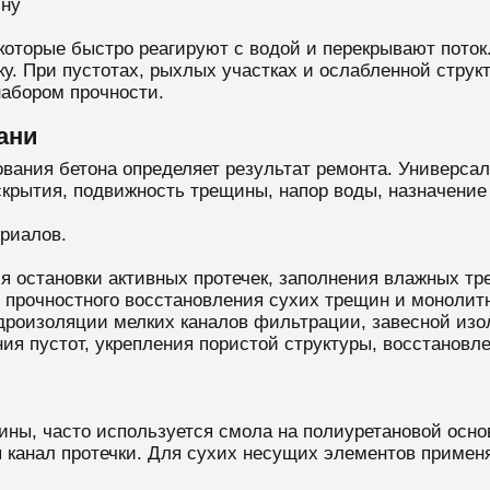
ину
которые быстро реагируют с водой и перекрывают поток
ку. При пустотах, рыхлых участках и ослабленной стру
абором прочности.
ани
ания бетона определяет результат ремонта. Универсаль
крытия, подвижность трещины, напор воды, назначение 
риалов.
 остановки активных протечек, заполнения влажных тр
прочностного восстановления сухих трещин и монолитн
роизоляции мелких каналов фильтрации, завесной изол
я пустот, укрепления пористой структуры, восстановл
ны, часто используется смола на полиуретановой основ
я канал протечки. Для сухих несущих элементов примен