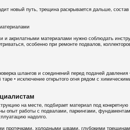
ит новый путь, трещина раскрывается дальше, состав 
 материалами
и и акрилатными материалами нужно соблюдать инструк
риваться, особенно при ремонте подвалов, коллекторов
проверка шлангов и соединений перед подачей давления 
й таре • исключение открытого огня рядом с химическим
ециалистам
трукцию на месте, подбирает материал под конкретную 
жны опыт работы с подвалами, паркингами, фундамент
сплуатацию надолго.
ыми протечками, холодными швами, глубокими трещинам