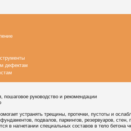
ление
нструменты
ым дефектам
истам
я, пошаговое руководство и рекомендации
о
помогает устранять трещины, протечки, пустоты и осла
ундаментов, подвалов, паркингов, резервуаров, стен, 
ся в нагнетании специальных составов в тело бетона 