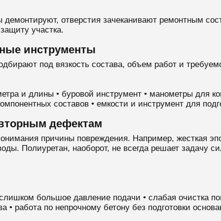
 демонтируют, отверстия зачеканивают ремонтным сос
защиту участка.
ьные инструменты
дбирают под вязкость состава, объем работ и требуем
метра и длины • буровой инструмент • манометры для ко
омпонентных составов • емкости и инструмент для под
овторным дефектам
онимания причины повреждения. Например, жесткая эп
ды. Полиуретан, наоборот, не всегда решает задачу си
 слишком большое давление подачи • слабая очистка пов
ва • работа по непрочному бетону без подготовки основа