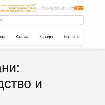
воните, принимаем звонки 24/7
+7 (495) 230-21-81
zakaz@polyalpan-msk.ru
околово-мещерская 14 офис 11
ывы
Статьи
Карьера
Контакты
ни:
дство и