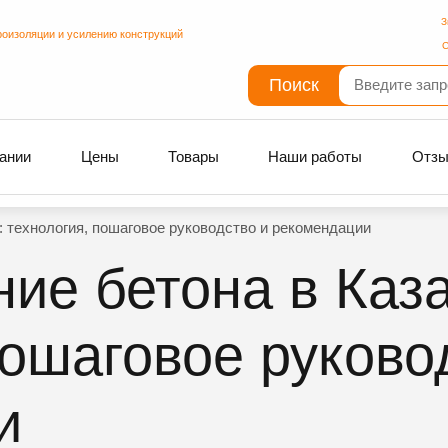
З
роизоляции и усилению конструкций
С
Поиск
ании
Цены
Товары
Наши работы
Отз
: технология, пошаговое руководство и рекомендации
ие бетона в Каза
пошаговое руково
и