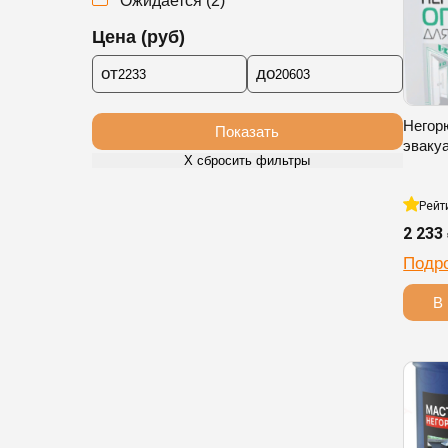
Ожидается
(
2
)
Цена (руб)
от
до
Негор
Показать
эваку
Х сбросить фильтры
Рейт
2 233
Подр
В 