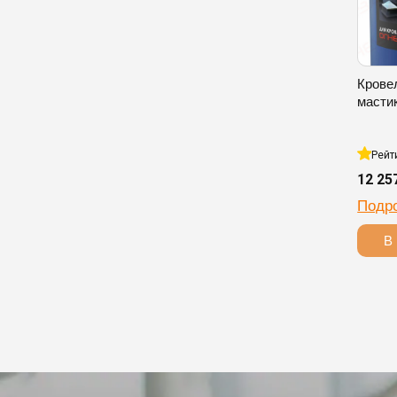
Крове
масти
Рейт
12 25
Подр
В 