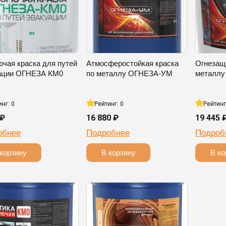
ючая краска для путей
Атмосферостойкая краска
Огнезащ
ации ОГНЕЗА КМ0
по металлу ОГНЕЗА-УМ
металл
инг: 0
Рейтинг: 0
Рейтинг
 ₽
16 880 ₽
19 445 
обнее
Подробнее
Подроб
корзину
В корзину
В ко