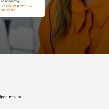
 на обработку
ных данных
и
политику
иальности
lpan-msk.ru