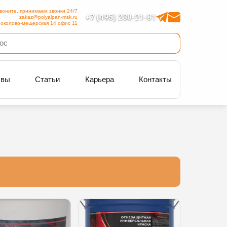
воните, принимаем звонки 24/7
+7 (495) 230-21-81
zakaz@polyalpan-msk.ru
околово-мещерская 14 офис 11
ывы
Статьи
Карьера
Контакты