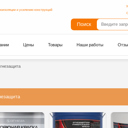
З
роизоляции и усилению конструкций
С
Поиск
ании
Цены
Товары
Наши работы
Отз
гнезащита
незащита