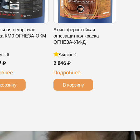
льная негорючая
Атмосферостойкая
ка КМ0 ОГНЕЗА-ОКМ
огнезащитная краска
ОГНЕЗА-УМ-Д
инг: 0
Рейтинг: 0
7 ₽
2 846 ₽
обнее
Подробнее
корзину
В корзину