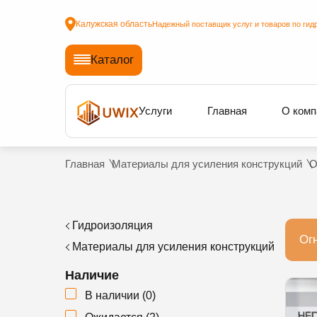
Калужская область
Надежный поставщик услуг и товаров по гид
Каталог
Услуги
Главная
О комп
Главная
Материалы для усиления конструкций
О
Гидроизоляция
Ог
Материалы для усиления конструкций
Наличие
В наличии
(
0
)